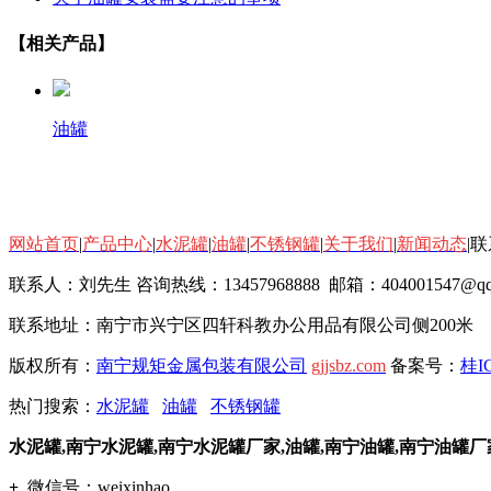
【相关产品】
油罐
网站首页
|
产品中心
|
水泥罐
|
油罐
|
不锈钢罐
|
关于我们
|
新闻动态
|
联系人：刘先生 咨询热线：
13457968888 邮箱：
404001547@q
联系地址：南宁市兴宁区四轩科教办公用品有限公司侧200米
版权所有：
南宁规矩金属包装有限公司
gjjsbz.com
备案号：
桂IC
热门搜索：
水泥罐
油罐
不锈钢罐
水泥罐,南宁水泥罐,南宁水泥罐厂家,油罐,南宁油罐,南宁油罐厂
+
微信号：
weixinhao