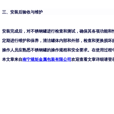
三、安装后验收与维护
安装完成后，对不锈钢罐进行检查和测试，确保其各项功能和
定期进行维护和保养，清洁罐体内部和外部，检查和更换损坏
操作人员应熟悉不锈钢罐的操作规程和安全要求。
在使用过程
本文章来自
南宁规矩金属包装有限公司
欢迎查看文章详细请登