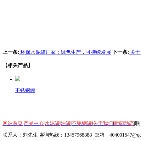
上一条:
环保水泥罐厂家：绿色生产，可持续发展
下一条:
关于
【相关产品】
不锈钢罐
网站首页
|
产品中心
|
水泥罐
|
油罐
|
不锈钢罐
|
关于我们
|
新闻动态
|
联系人：刘先生 咨询热线：
13457968888 邮箱：
404001547@q