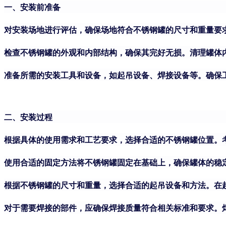
一、安装前准备
对安装场地进行评估，确保场地符合不锈钢罐的尺寸和重量要
检查不锈钢罐的外观和内部结构，确保其完好无损。清理罐体
准备所需的安装工具和设备，如起吊设备、焊接设备等。确保
二、安装过程
根据具体的使用需求和工艺要求，选择合适的不锈钢罐位置。
使用合适的固定方法将不锈钢罐固定在基础上，确保罐体的稳
根据不锈钢罐的尺寸和重量，选择合适的起吊设备和方法。在
对于需要焊接的部件，应确保焊接质量符合相关标准和要求。