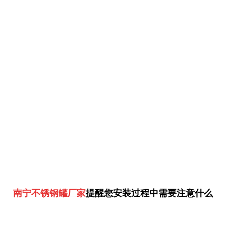
南宁不锈钢罐厂家
提醒您安装过程中需要注意什么