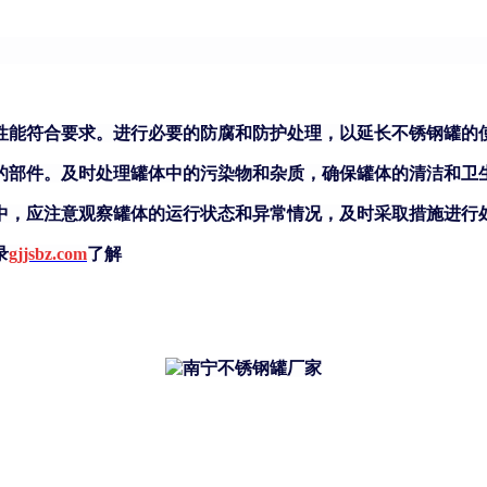
性能符合要求。
进行必要的防腐和防护处理，以延长不锈钢罐的
的部件。
及时处理罐体中的污染物和杂质，确保罐体的清洁和卫
中，应注意观察罐体的运行状态和异常情况，及时采取措施进行
录
gjjsbz.com
了解